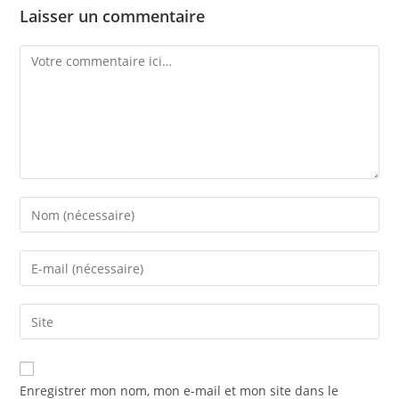
Laisser un commentaire
Comment
Enter
your
name
Enter
or
your
username
email
Saisir
to
address
l’URL
comment
to
de
comment
votre
Enregistrer mon nom, mon e-mail et mon site dans le