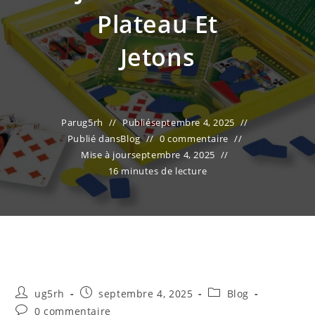
Plateau Et
Jetons
Par
ug5rh
Publié
septembre 4, 2025
Publié dans
Blog
0 commentaire
Mise à jour
septembre 4, 2025
16 minutes de lecture
Auteur/autrice
Publication
Post
ug5rh
septembre 4, 2025
Blog
de
publiée :
category:
Commentaires
0 commentaire