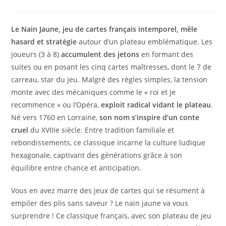
la
de
publication :
la
publication :
Le Nain Jaune, jeu de cartes français intemporel, mêle
hasard et stratégie
autour d’un plateau emblématique. Les
joueurs (3 à 8)
accumulent des jetons
en formant des
suites ou en posant les cinq cartes maîtresses, dont le 7 de
carreau, star du jeu. Malgré des règles simples, la tension
monte avec des mécaniques comme le « roi et je
recommence » ou l’Opéra,
exploit radical vidant le plateau
.
Né vers 1760 en Lorraine,
son nom s’inspire d’un conte
cruel
du XVIIIe siècle. Entre tradition familiale et
rebondissements, ce classique incarne la culture ludique
hexagonale, captivant des générations grâce à son
équilibre entre chance et anticipation.
Vous en avez marre des jeux de cartes qui se résument à
empiler des plis sans saveur ? Le nain jaune va vous
surprendre ! Ce classique français, avec son plateau de jeu