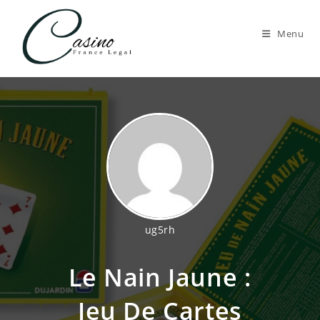
Skip
to
Menu
content
ug5rh
Le Nain Jaune :
Jeu De Cartes