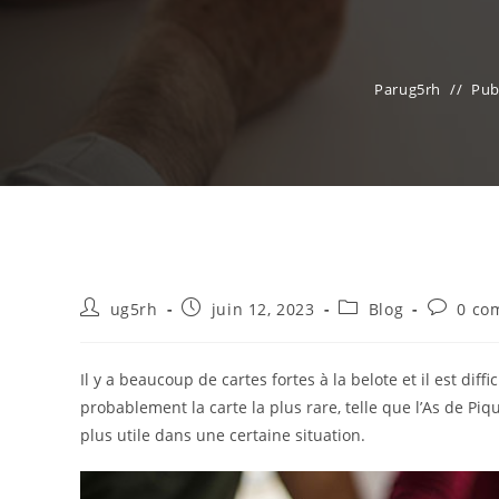
Par
ug5rh
Pub
Auteur/autrice
Publication
Post
Comment
ug5rh
juin 12, 2023
Blog
0 co
de
publiée :
category:
de
la
la
publication :
publicati
Il y a beaucoup de cartes fortes à la belote et il est diff
probablement la carte la plus rare, telle que l’As de Piq
plus utile dans une certaine situation.